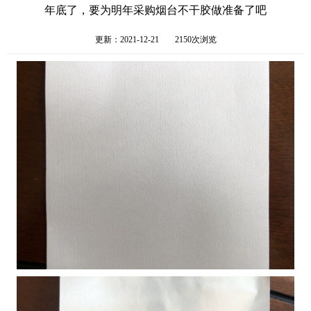
年底了，要为明年采购烟台不干胶做准备了吧
更新：2021-12-21
2150次浏览