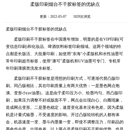
柔版印刷烟台不干胶标签的优缺点
更新：2022-05-07
1829次浏览
柔版印刷烟台不干胶标签的优缺点
柔版印刷不干胶标签在中国逐年增加，明显的是在VIP印刷(可
变信息印刷)和化妆品、啤酒饮料标签印刷领域。这两个领域的特
点都是长版活、大批量印刷，如使用“东海”小柔版机和水性油墨可
常年印刷超市标签，使用“康可”柔版机和UV油墨可专门、专机常
年印刷薄膜类洗发水标签。
柔版印刷不干胶标签是理想的印刷方式，可逐渐代替凸版印
刷。同凸版相比，其在印刷质量上有两大优势：一是墨色网点饱
满、变形小(uv油墨)。这是由于柔印压力小、给墨均匀。而凸版印
刷，如果压力调整不好或版面不平，网点会出现白心、白圈现象，
造成网点变形。二是墨色稳定，速度变化基本没有色差。因为柔版
机是计量式输墨，不受速度的影响。开过凸版轮转机的人都有体
会，机器速度一变、墨斗内墨量一变，即使不调整压力，印刷品的
墨色也会变，出现色差。以上两点是柔版印刷不干胶的优势，也是