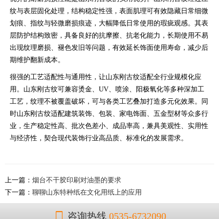
纹与表层固化处理，结构稳定性强，表面肌理可有效隐藏日常细微
划痕、指纹与轻微磨损痕迹，大幅降低日常使用的瑕疵观感。其表
层防护结构致密，具备良好的抗摩擦、抗老化能力，长期使用不易
出现纹理磨损、褪色发旧等问题，有效延长饰面使用寿命，减少后
期维护翻新成本。
很强的工艺适配性与通用性，让山东刚古纹适配全行业规模化应
用。山东刚古纹可兼容烫金、UV、喷涂、阳极氧化等多种深加工
工艺，纹理不被覆盖破坏，可与各类工艺叠加打造多元化效果。同
时山东刚古纹适配建筑装饰、包装、家电饰面、五金型材等众多行
业，生产稳定性高、批次色差小、成品率高，兼具美观性、实用性
与经济性，契合现代装饰行业高品质、标准化的发展需求。
上一篇：
烟台不干胶印刷对油墨的要求
下一篇：
聊聊山东特种纸在文化用纸上的应用
咨询热线
0535-6732090