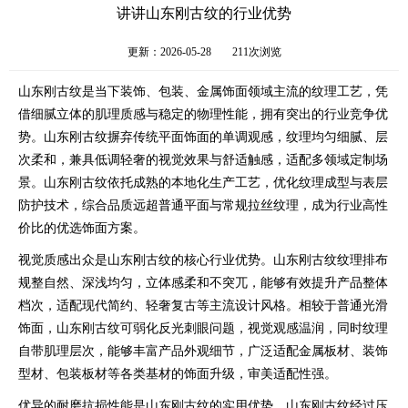
讲讲山东刚古纹的行业优势
更新：2026-05-28
211次浏览
山东刚古纹是当下装饰、包装、金属饰面领域主流的纹理工艺，凭
借细腻立体的肌理质感与稳定的物理性能，拥有突出的行业竞争优
势。山东刚古纹摒弃传统平面饰面的单调观感，纹理均匀细腻、层
次柔和，兼具低调轻奢的视觉效果与舒适触感，适配多领域定制场
景。山东刚古纹依托成熟的本地化生产工艺，优化纹理成型与表层
防护技术，综合品质远超普通平面与常规拉丝纹理，成为行业高性
价比的优选饰面方案。
视觉质感出众是山东刚古纹的核心行业优势。山东刚古纹纹理排布
规整自然、深浅均匀，立体感柔和不突兀，能够有效提升产品整体
档次，适配现代简约、轻奢复古等主流设计风格。相较于普通光滑
饰面，山东刚古纹可弱化反光刺眼问题，视觉观感温润，同时纹理
自带肌理层次，能够丰富产品外观细节，广泛适配金属板材、装饰
型材、包装板材等各类基材的饰面升级，审美适配性强。
优异的耐磨抗损性能是山东刚古纹的实用优势。山东刚古纹经过压