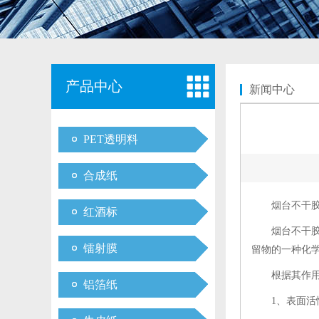
产品中心
新闻中心
PET透明料
合成纸
烟台不干
红酒标
烟台不干
镭射膜
留物的一种化
根据其作
铝箔纸
1、表面活