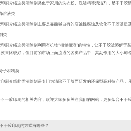
胶印刷
介绍这类清除剂类似于家用的洗衣粉、洗洁精等清洁剂，是不干胶
释溶液类
胶印刷
介绍这类清除剂主要是靠酸碱自有的腐蚀性腐蚀及软化不干胶基质
剂类
胶印刷
介绍这类清除剂利用有机物“相似相溶”的特性，让不干胶被溶解于
除效果比较好，但目前的市场上面流通的各类产品中，其副作用的大小却
。
分子材料类
胶印刷
介绍此类清除剂是专门为清除不干胶而研发的环保型高科技产品，
台不干胶印刷
的相关内容，欢迎大家多多关注我们的网站，更多
烟台不干
不干胶印刷的方式有哪些？