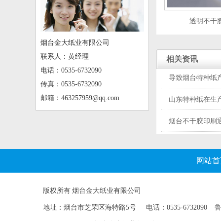
透明不干
烟台金大纸业有限公司
联系人：黄经理
相关资讯
电话：0535-6732090
导致烟台特种纸
传真：0535-6732090
邮箱：463257959@qq.com
山东特种纸在生
烟台不干胶印刷
网站首
版权所有 烟台金大纸业有限公司
地址：烟台市芝罘区海特路5号 电话：0535-6732090
鲁