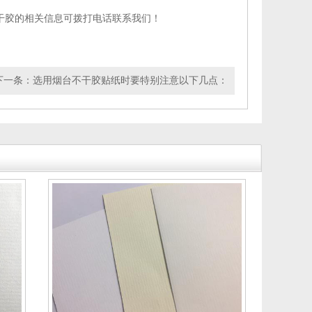
胶的相关信息可拨打电话联系我们！
下一条：
选用烟台不干胶贴纸时要特别注意以下几点：