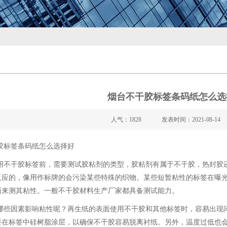
烟台不干胶标签条码纸怎么选
人气：1828
发表时间：2021-08-14
胶标签条码纸怎么选择好
干胶标签前，需要测试胶粘剂的类型，胶粘剂有属于不干胶，热封胶还
反应的，像用作标牌的会污染某些特殊的织物。某些短暂粘性的标签在曝
面来测其粘性。一般不干胶材料生产厂家都具备测试能力。
因素影响粘性呢？再生纸的表面使用不干胶和其他标签时，容易出现问
要在标签中硅树脂涂层，以确保不干胶容易脱离衬纸。另外，温度过低也