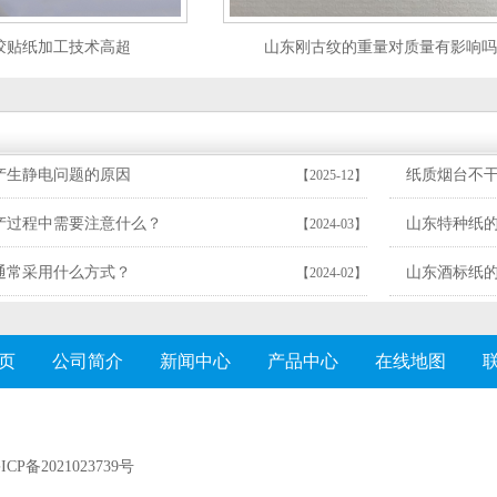
胶贴纸加工技术高超
山东刚古纹的重量对质量有影响吗
产生静电问题的原因
纸质烟台不
【2025-12】
产过程中需要注意什么？
山东特种纸
【2024-03】
通常采用什么方式？
山东酒标纸
【2024-02】
页
公司简介
新闻中心
产品中心
在线地图
ICP备2021023739号