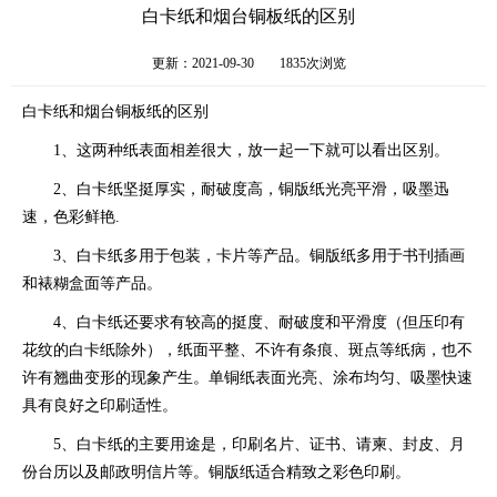
白卡纸和烟台铜板纸的区别
更新：2021-09-30
1835次浏览
白卡纸和烟台铜板纸的区别
1、这两种纸表面相差很大，放一起一下就可以看出区别。
2、白卡纸坚挺厚实，耐破度高，铜版纸光亮平滑，吸墨迅
速，色彩鲜艳.
3、白卡纸多用于包装，卡片等产品。铜版纸多用于书刊插画
和裱糊盒面等产品。
4、白卡纸还要求有较高的挺度、耐破度和平滑度（但压印有
花纹的白卡纸除外），纸面平整、不许有条痕、斑点等纸病，也不
许有翘曲变形的现象产生。单铜纸表面光亮、涂布均匀、吸墨快速
具有良好之印刷适性。
5、白卡纸的主要用途是，印刷名片、证书、请柬、封皮、月
份台历以及邮政明信片等。铜版纸适合精致之彩色印刷。