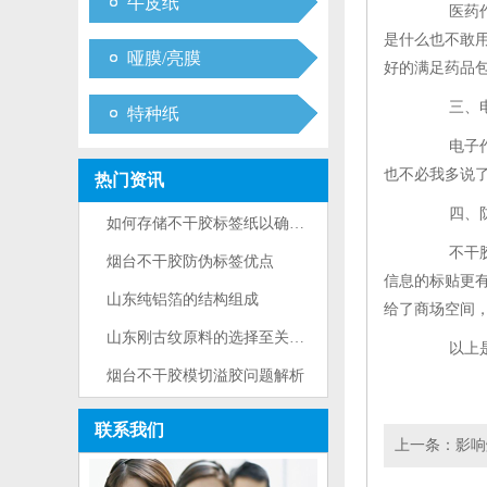
牛皮纸
医药作业
是什么也不敢
哑膜/亮膜
好的满足药品
三、电
特种纸
电子作业
也不必我多说
热门资讯
四、防
如何存储不干胶标签纸以确保长时···
不干胶标
烟台不干胶防伪标签优点
信息的标贴更
山东纯铝箔的结构组成
给了商场空间
山东刚古纹原料的选择至关重要
以上是烟
烟台不干胶模切溢胶问题解析
联系我们
上一条：
影响