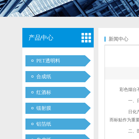
产品中心
新闻中心
PET透明料
合成纸
彩色烟台
红酒标
一、日
镭射膜
日化产品
而标贴作为重
铝箔纸
二、医