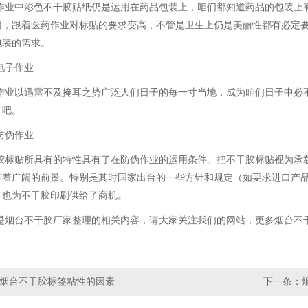
中彩色不干胶贴纸仍是运用在药品包装上，咱们都知道药品的包装上有
用，跟着医药作业对标贴的要求变高，不管是卫生上仍是美丽性都有必定
包装的需求。
子作业
以迅雷不及掩耳之势广泛人们日子的每一寸当地，成为咱们日子中必不
了吧。
伪作业
贴所具有的特性具有了在防伪作业的运用条件。把不干胶标贴视为承载
有着广阔的前景。特别是其时国家出台的一些方针和规定（如要求进口产
，也为不干胶印刷供给了商机。
台不干胶厂家整理的相关内容，请大家关注我们的网站，更多烟台不干
烟台不干胶标签粘性的因素
下一条：