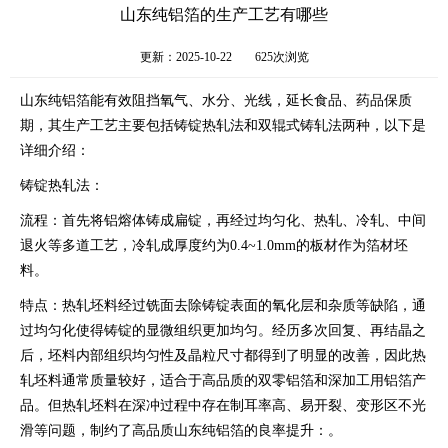
山东纯铝箔的生产工艺有哪些
更新：2025-10-22
625次浏览
山东纯铝箔能有效阻挡氧气、水分、光线，延长食品、药品保质
期，其生产工艺主要包括铸锭热轧法和双辊式铸轧法两种，以下是
详细介绍：
铸锭热轧法：
流程：首先将铝熔体铸成扁锭，再经过均匀化、热轧、冷轧、中间
退火等多道工艺，冷轧成厚度约为0.4~1.0mm的板材作为箔材坯
料。
特点：热轧坯料经过铣面去除铸锭表面的氧化层和杂质等缺陷，通
过均匀化使得铸锭的显微组织更加均匀。经历多次回复、再结晶之
后，坯料内部组织均匀性及晶粒尺寸都得到了明显的改善，因此热
轧坯料通常质量较好，适合于高品质的双零铝箔和深加工用铝箔产
品。但热轧坯料在深冲过程中存在制耳率高、易开裂、变形区不光
滑等问题，制约了高品质山东纯铝箔的良率提升：。