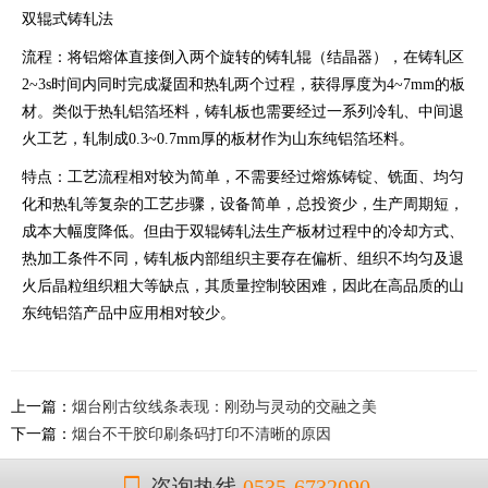
双辊式铸轧法
流程：将铝熔体直接倒入两个旋转的铸轧辊（结晶器），在铸轧区
2~3s时间内同时完成凝固和热轧两个过程，获得厚度为4~7mm的板
材。类似于热轧铝箔坯料，铸轧板也需要经过一系列冷轧、中间退
火工艺，轧制成0.3~0.7mm厚的板材作为山东纯铝箔坯料。
特点：工艺流程相对较为简单，不需要经过熔炼铸锭、铣面、均匀
化和热轧等复杂的工艺步骤，设备简单，总投资少，生产周期短，
成本大幅度降低。但由于双辊铸轧法生产板材过程中的冷却方式、
热加工条件不同，铸轧板内部组织主要存在偏析、组织不均匀及退
火后晶粒组织粗大等缺点，其质量控制较困难，因此在高品质的山
东纯铝箔产品中应用相对较少。
上一篇：
烟台刚古纹线条表现：刚劲与灵动的交融之美
下一篇：
烟台不干胶印刷条码打印不清晰的原因
咨询热线
0535-6732090