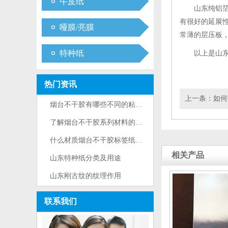
牛皮纸
山东纯铝
有很好的延展
哑膜/亮膜
常薄的层压板
特种纸
以上是山
热门资讯
上一条：
如何
烟台不干胶有哪些不同的粘性级别···
了解烟台不干胶系列材料的结构和···
什么材质烟台不干胶标签纸好？
相关产品
山东特种纸分类及用途
山东刚古纹的纹理作用
联系我们