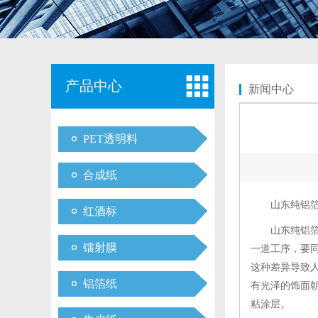
产品中心
新闻中心
PET透明料
合成纸
山东纯铝
红酒标
山东纯铝
镭射膜
一道工序，要
这种差异导致
铝箔纸
有光泽的饰面
粘涂层。